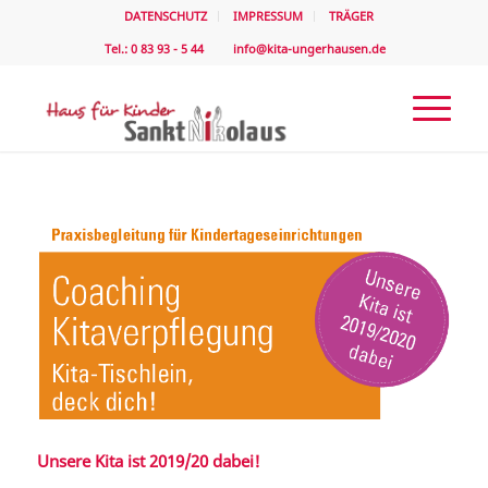
DATENSCHUTZ
IMPRESSUM
TRÄGER
Tel.: 0 83 93 - 5 44
info@kita-ungerhausen.de
Unsere Kita ist 2019/20 dabei!