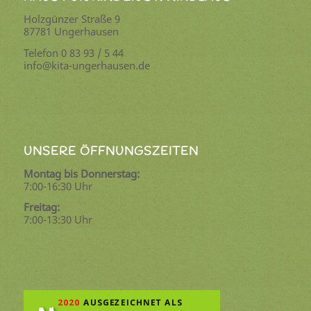
Holzgünzer Straße 9
87781 Ungerhausen
Telefon 0 83 93 / 5 44
info@kita-ungerhausen.de
UNSERE ÖFFNUNGSZEITEN
Montag bis Donnerstag:
7:00-16:30 Uhr
Freitag:
7:00-13:30 Uhr